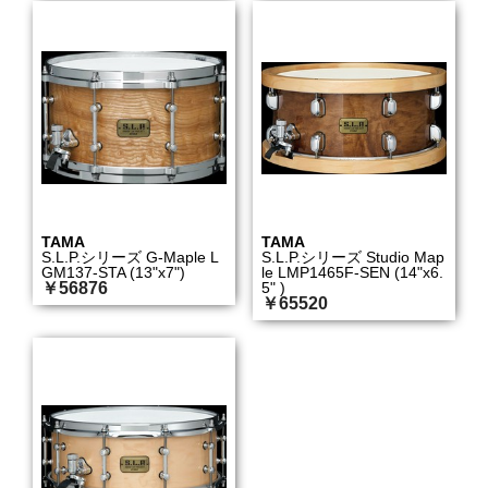
TAMA
TAMA
S.L.P.シリーズ G-Maple L
S.L.P.シリーズ Studio Map
GM137-STA (13"x7")
le LMP1465F-SEN (14"x6.
￥56876
5" )
￥65520