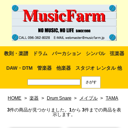
教則・楽譜
ドラム
パーカション
シンバル
弦楽器
DAW・DTM
管楽器
他楽器
スタジオ レンタル 他
HOME
>
楽器
>
Drum Snare
>
メイプル
>
TAMA
3
件の商品が見つかりました。
1
から
3
件までの商品を表
示します。