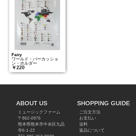
Fairy
ワールド・パーカッショ
ン・ホルダー
￥220
ABOUT US
SHOPPING GUIDE
ミュージックファーム
ご注文方法
〒862-0976
お支払い
熊本県熊本市中央区九品
送料
寺6-1-22
返品について