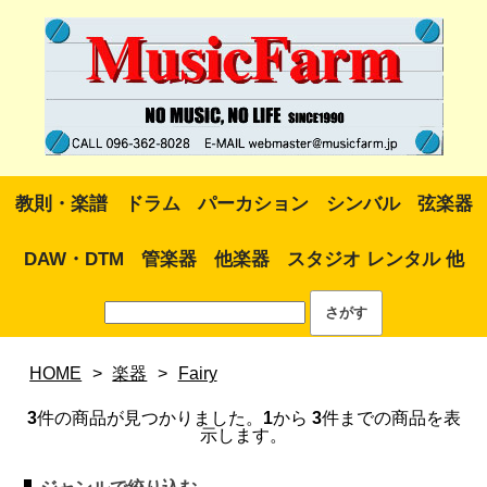
教則・楽譜
ドラム
パーカション
シンバル
弦楽器
DAW・DTM
管楽器
他楽器
スタジオ レンタル 他
HOME
>
楽器
>
Fairy
3
件の商品が見つかりました。
1
から
3
件までの商品を表
示します。