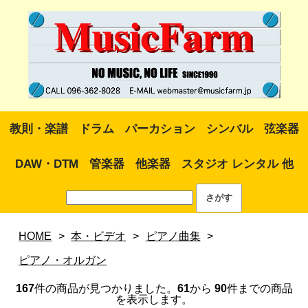
教則・楽譜
ドラム
パーカション
シンバル
弦楽器
DAW・DTM
管楽器
他楽器
スタジオ レンタル 他
HOME
>
本・ビデオ
>
ピアノ曲集
>
ピアノ・オルガン
167
件の商品が見つかりました。
61
から
90
件までの商品
を表示します。