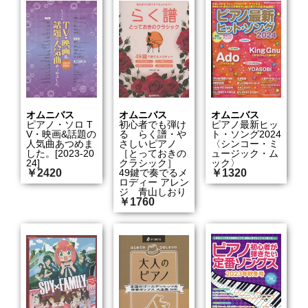
オムニバス
オムニバス
オムニバス
ピアノ・ソロ T
初心者でも弾け
ピアノ最新ヒッ
V・映画&話題の
る らく譜・や
ト・ソング2024
人気曲あつめま
さしいピアノ
〈シンコー・ミ
した。[2023-20
［とっておきの
ュージック・ム
24]
クラシック］
ック〉
￥2420
49鍵で奏でるメ
￥1320
ロディー アレン
ジ 青山しおり
￥1760