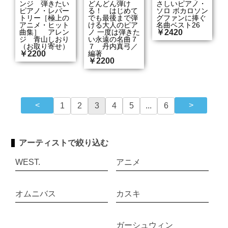
ンジ 弾きたい
どんどん弾け
さしいピアノ・
ピアノ・レパー
る！ はじめて
ソロ ボカロソン
トリー［極上の
でも最後まで弾
グファンに捧ぐ
アニメ・ヒット
ける大人のピア
名曲ベスト26
曲集］ アレン
ノ 一度は弾きた
￥2420
ジ 青山しおり
い永遠の名曲７
（お取り寄せ）
７ 丹内真弓／
￥2200
編著
￥2200
1
2
3
4
5
...
6
アーティストで絞り込む
WEST.
アニメ
オムニバス
カスキ
ガーシュウィン