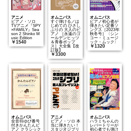
アニメ
オムニバス
オムニバス
ピアノ・ソロ
すぐ弾ける／は
ピアノ初心者が
TVアニメ『SPY
じめての ひさし
弾きたい定番ソ
×FAMILY』Sea
ぶりの 大人のピ
ングス［2023年
son 2 Shinko M
アノ ［永遠のゴ
秋冬号］〈シン
usic Edition
ールデンヒッツ
コー・ミュージ
￥1540
＆青春ポップ
ック・ムック〉
ス］大全集【改
￥1320
訂版】
￥3300
オムニバス
アニメ
オムニバス
全音符ゆび番号
ピアノ・ソロ 本
ハラミちゃんの
付きかんたんピ
当に弾きたい！
レパートリーが
アノ クラシック
スタジオジブリ
初心者でも弾け