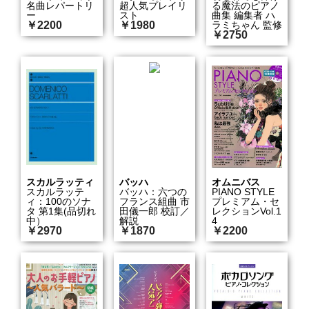
名曲レパートリ
超人気プレイリ
る魔法のピアノ
ー
スト
曲集 編集者 ハ
￥2200
￥1980
ラミちゃん 監修
￥2750
スカルラッティ
バッハ
オムニバス
スカルラッテ
バッハ：六つの
PIANO STYLE
ィ：100のソナ
フランス組曲 市
プレミアム・セ
タ 第1集(品切れ
田儀一郎 校訂／
レクションVol.1
中）
解説
4
￥2970
￥1870
￥2200