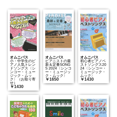
オムニバス
オムニバス
オムニバス
小・中学生のピ
ピアニストの最
初心者ピアノベ
アノ人気トレン
新＆定番SONG
ストソングス20
ドソングス〈シ
S 2024〈シンコ
24〈シンコー・
ンコー・ミュー
ー・ミュージッ
ミュージック・
ジック・ムッ
ク・ムック〉
ムック〉
ク〉（お取り寄
￥1650
￥1430
せ）
￥1430