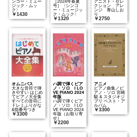
ンコー・ミュー
［2024年春夏
アニスト・セレ
ジック・ムッ
号］〈シンコ
クション アレ
ク〉
ー・ミュージッ
ンジ 青山しお
￥1430
ク・ムック〉
り
￥1320
￥2750
オムニバス
ハ調で弾くピア
アニメ
大きな音符で弾
ノ・ソロ I LO
ピアノ曲集／ピ
きやすい はじめ
VE PIANO 2024
アノ・ソロ 宮崎
てピアノ大全集
年版
駿 & スタジオジ
すべての音符に
ハ調で弾くピア
ブリ ベスト・ア
ドレミふりがな
ノ・ソロ I LO
ルバム
&指番号つき
VE PIANO 2024
￥3300
￥3300
年版（お取り寄
せ）
￥2200