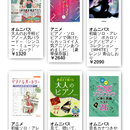
オムニバス
アニメ
オムニバス
大人のお手軽ピ
ピアノ・ソロ
初級ソロ・アレ
アノ～人気バラ
ピアノで弾けた
ンジ ボカロソ
ード～〈シンコ
らカッコイイ人
ング／ピアノ・
ー・ミュージッ
気アニソンあつ
コレクション
ク・ムック〉
めました。［豪
［WHITE］ ア
￥1320
華保存版］
レンジ 青山しお
￥2640
り
￥2090
アニメ
オムニバス
オムニバス
初級ソロ・アレ
見て、聴いて、
音名カナつきや