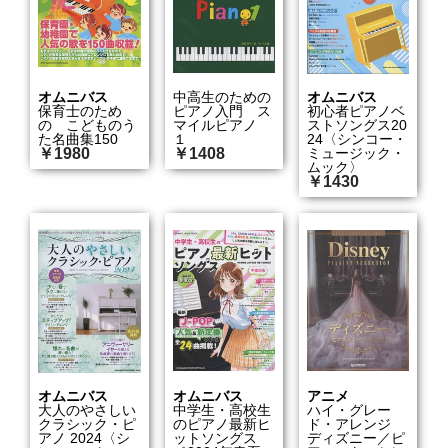
オムニバス
中高生のための
オムニバス
保育士のため
ピアノ入門 ス
初心者ピアノベ
の こどものう
マイルピアノ
ストソングス20
た名曲集150
１
24〈シンコー・
￥1980
￥1408
ミュージック・
ムック〉
￥1430
オムニバス
オムニバス
アニメ
大人のやさしい
中学生・高校生
ハイ・グレー
クラシック・ピ
のピアノ最新ヒ
ド・アレンジ
アノ 2024〈シ
ットソングス
ディズニー／ピ