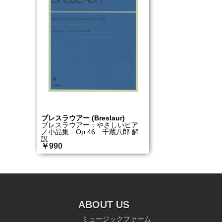
ブレスラウアー (Breslaur)
ブレスラウアー：やさしいピア
ノ小品集 Op.46 千蔵八郎 解
説
￥990
ABOUT US
ミュージックファーム