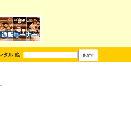
ンタル 他
。