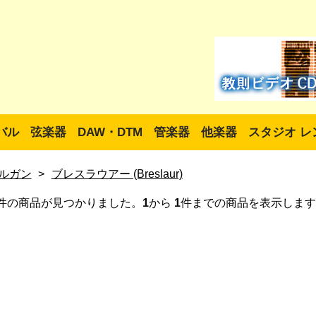
バル
弦楽器
DAW・DTM
管楽器
他楽器
スタジオ レ
ルガン
>
ブレスラウアー (Breslaur)
件の商品が見つかりました。
1
から
1
件までの商品を表示します