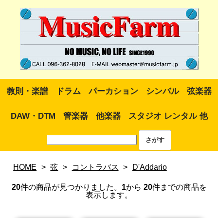
教則・楽譜
ドラム
パーカション
シンバル
弦楽器
DAW・DTM
管楽器
他楽器
スタジオ レンタル 他
HOME
>
弦
>
コントラバス
>
D'Addario
20
件の商品が見つかりました。
1
から
20
件までの商品を
表示します。