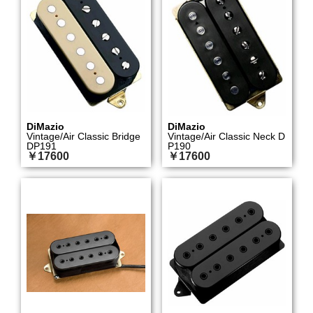
DiMazio
DiMazio
Vintage/Air Classic Bridge
Vintage/Air Classic Neck D
DP191
P190
￥17600
￥17600