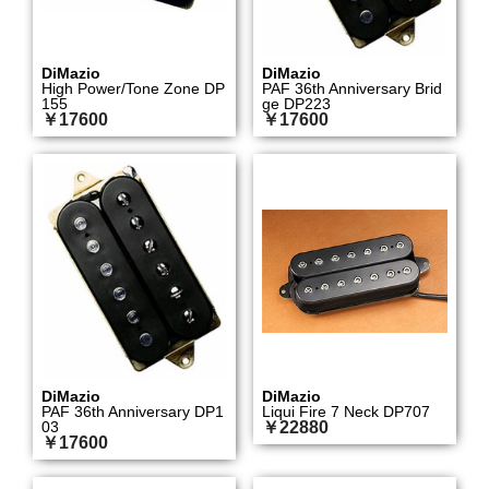
DiMazio
DiMazio
High Power/Tone Zone DP
PAF 36th Anniversary Brid
155
ge DP223
￥17600
￥17600
DiMazio
DiMazio
PAF 36th Anniversary DP1
Liqui Fire 7 Neck DP707
03
￥22880
￥17600