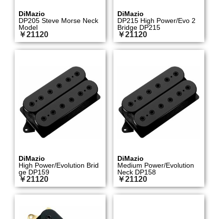
DiMazio
DiMazio
DP205 Steve Morse Neck
DP215 High Power/Evo 2
Model
Bridge DP215
￥21120
￥21120
DiMazio
DiMazio
High Power/Evolution Brid
Medium Power/Evolution
ge DP159
Neck DP158
￥21120
￥21120