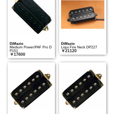
DiMazio
DiMazio
Medium Power/PAF Pro D
Liqui Fire Neck DP227
P151
￥21120
￥17600