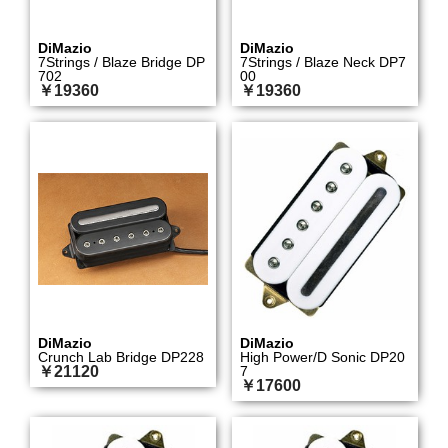
DiMazio
DiMazio
7Strings / Blaze Bridge DP
7Strings / Blaze Neck DP7
702
00
￥19360
￥19360
DiMazio
DiMazio
Crunch Lab Bridge DP228
High Power/D Sonic DP20
￥21120
7
￥17600