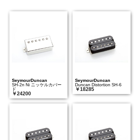
SeymourDuncan
SeymourDuncan
SH-2n Ni ニッケルカバー
Duncan Distortion SH-6
ド
￥18285
￥24200