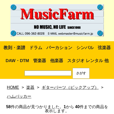
教則・楽譜
ドラム
パーカション
シンバル
弦楽器
DAW・DTM
管楽器
他楽器
スタジオ レンタル 他
HOME
>
楽器
>
ギターパーツ（ピックアップ）
>
ハムバッカー
58
件の商品が見つかりました。
1
から
40
件までの商品を
表示します。