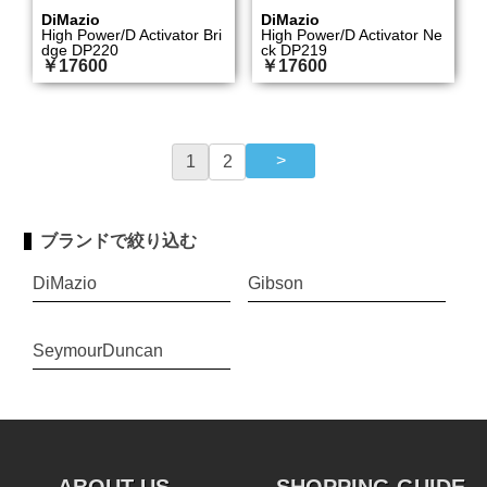
DiMazio
DiMazio
High Power/D Activator Bri
High Power/D Activator Ne
dge DP220
ck DP219
￥17600
￥17600
1
2
ブランドで絞り込む
DiMazio
Gibson
SeymourDuncan