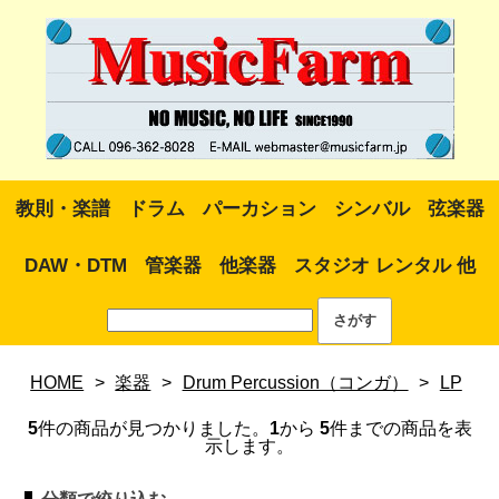
教則・楽譜
ドラム
パーカション
シンバル
弦楽器
DAW・DTM
管楽器
他楽器
スタジオ レンタル 他
HOME
>
楽器
>
Drum Percussion（コンガ）
>
LP
5
件の商品が見つかりました。
1
から
5
件までの商品を表
示します。