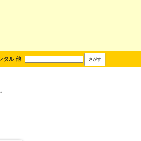
ンタル 他
。