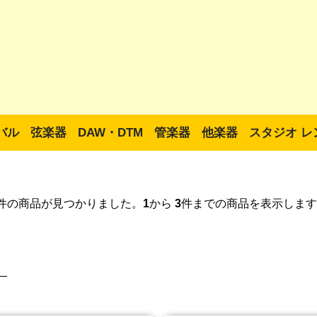
バル
弦楽器
DAW・DTM
管楽器
他楽器
スタジオ レ
件の商品が見つかりました。
1
から
3
件までの商品を表示します