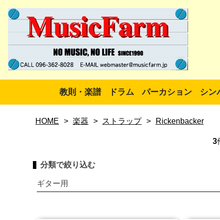
教則・楽譜
ドラム
パーカション
シン
HOME
>
楽器
>
ストラップ
>
Rickenbacker
3
分類で絞り込む
ギター用