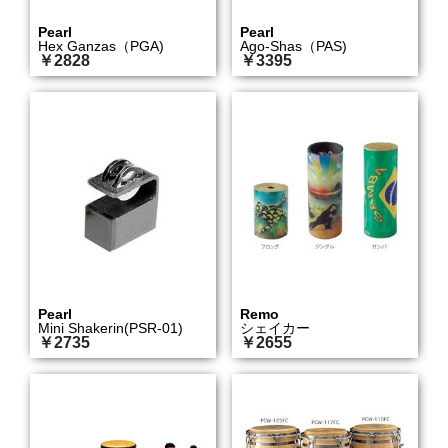
Pearl
Pearl
Hex Ganzas（PGA)
Ago-Shas（PAS)
￥2828
￥3395
Pearl
Remo
Mini Shakerin(PSR-01)
シェイカー
￥2735
￥2655