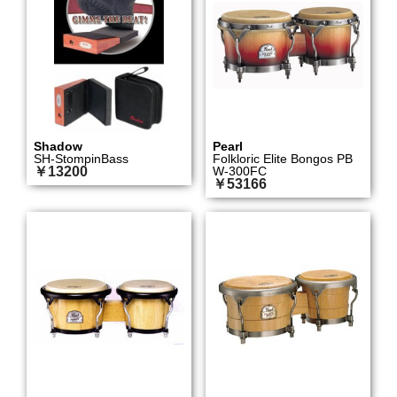
Shadow
Pearl
SH-StompinBass
Folkloric Elite Bongos PB
￥13200
W-300FC
￥53166