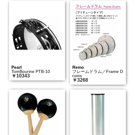
Pearl
Remo
TomBourine PTB-10
フレームドラム／Frame D
￥10343
rums
￥3268