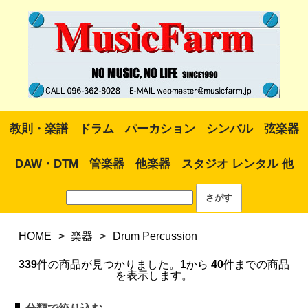
教則・楽譜
ドラム
パーカション
シンバル
弦楽器
DAW・DTM
管楽器
他楽器
スタジオ レンタル 他
HOME
>
楽器
>
Drum Percussion
339
件の商品が見つかりました。
1
から
40
件までの商品
を表示します。