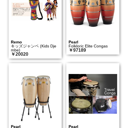
Remo
Pearl
キッズジャンベ (Kids Dje
Folkloric Elite Congas
mbe)
￥97189
￥20020
Pearl
Pearl