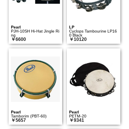
Pearl
LP
PJH-10SH Hi-Hat Jingle Ri
Cyclops Tambourine LP16
ng
0 Black
￥6600
￥10120
Pearl
Pearl
Tamborim (PBT-60)
PETM-20
￥5657
￥9341