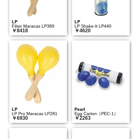
LP
LP
Fiber Maracas LP389
LP Shake-It LP440
￥8418
￥4620
LP
Pearl
LP Pro Maracas LP281
Egg Carton（PEC-1）
￥6930
￥2263