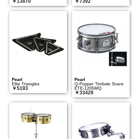
￥13870
￥7392
Pearl
Pearl
Elite Triangles
Q-Popper Timbale Snare
￥5193
ETE-1205MQ
￥33429