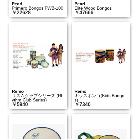
Pearl
Pearl
Primero Bongos PWB-100
Elite Wood Bongos
￥22628
￥47666
Remo
Remo
リズムクラブシリーズ (Rh
キッズボンゴ(Kids Bongo
ythm Club Series)
s)
￥5940
￥7340