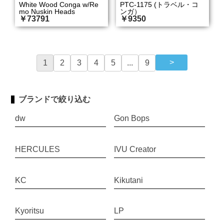
White Wood Conga w/Re
PTC-1175 (トラベル・コ
mo Nuskin Heads
ンガ）
￥73791
￥9350
1
2
3
4
5
...
9
ブランドで絞り込む
dw
Gon Bops
HERCULES
IVU Creator
KC
Kikutani
Kyoritsu
LP