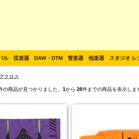
バル
弦楽器
DAW・DTM
管楽器
他楽器
スタジオ レ
グクロス
件の商品が見つかりました。
1
から
26
件までの商品を表示しま