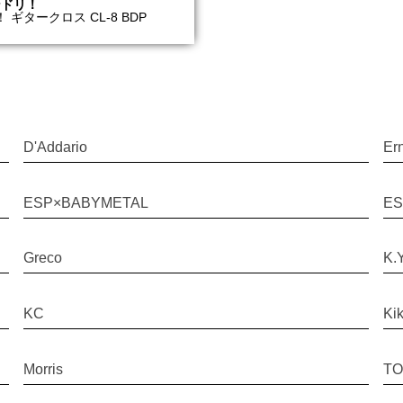
ンドリ！
 ギタークロス CL-8 BDP
D'Addario
Ern
ESP×BABYMETAL
E
Greco
K.Y
KC
Kik
Morris
TO