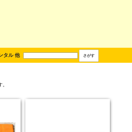
ンタル 他
す。