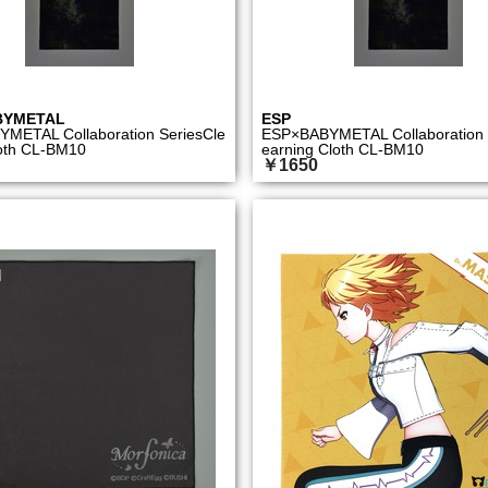
BYMETAL
ESP
METAL Collaboration SeriesCle
ESP×BABYMETAL Collaboration S
loth CL-BM10
earning Cloth CL-BM10
￥1650