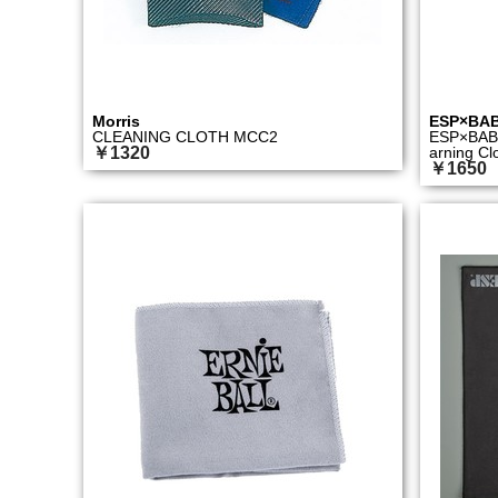
Morris
ESP×BA
CLEANING CLOTH MCC2
ESP×BABY
￥1320
arning C
￥1650