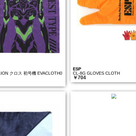
ESP
LION クロス 初号機 EVACLOTH0
CL-8G GLOVES CLOTH
￥704