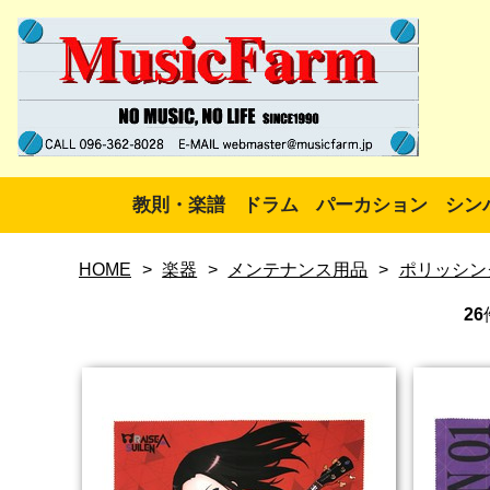
教則・楽譜
ドラム
パーカション
シン
HOME
>
楽器
>
メンテナンス用品
>
ポリッシン
26