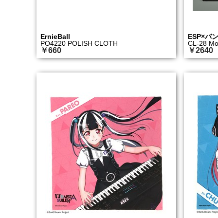
ErnieBall
ESP×バ
PO4220 POLISH CLOTH
CL-28 
￥660
￥2640