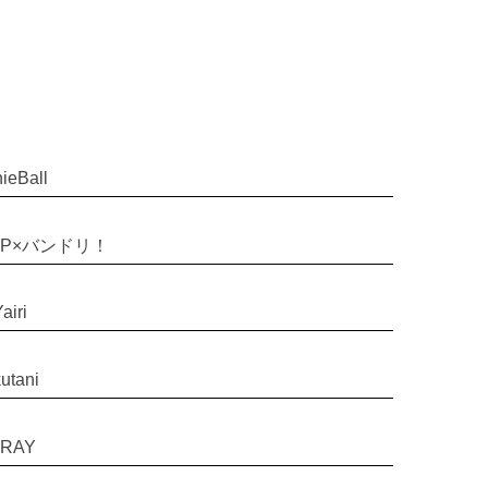
ieBall
SP×バンドリ！
airi
utani
RAY