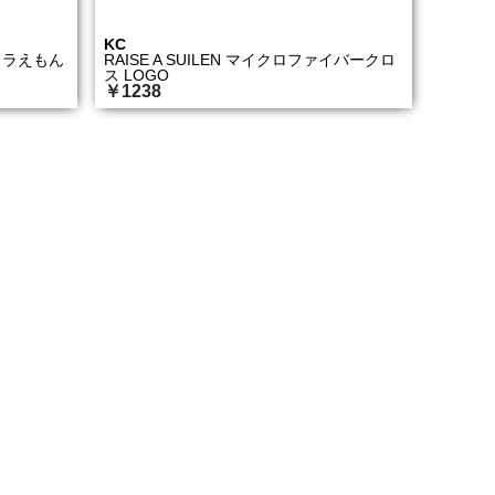
KC
ドラえもん
RAISE A SUILEN マイクロファイバークロ
ス LOGO
￥1238