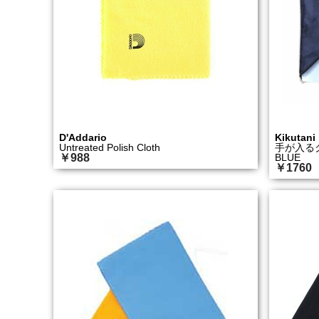
D'Addario
Kikutani
Untreated Polish Cloth
手が入るク
￥988
BLUE
￥1760