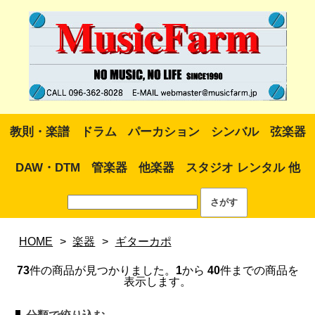
教則・楽譜
ドラム
パーカション
シンバル
弦楽器
DAW・DTM
管楽器
他楽器
スタジオ レンタル 他
HOME
>
楽器
>
ギターカポ
73
件の商品が見つかりました。
1
から
40
件までの商品を
表示します。