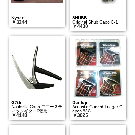
Kyser
SHUBB
￥3244
Original Shub Capo C-1
￥4400
G7th
Dunlop
Nashville Capo アコーステ
Acoustic Curved Trigger C
ィックギター6弦用
apos 83C
￥4148
￥3025