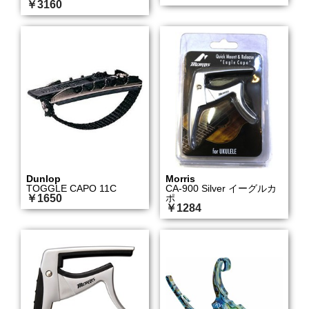
￥3160
Dunlop
Morris
TOGGLE CAPO 11C
CA-900 Silver イーグルカ
￥1650
ポ
￥1284