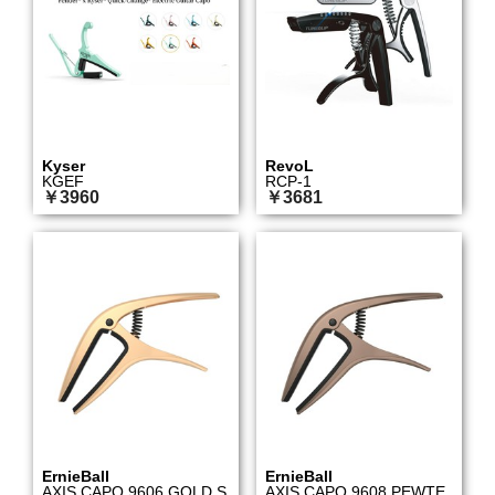
Kyser
RevoL
KGEF
RCP-1
￥3960
￥3681
ErnieBall
ErnieBall
AXIS CAPO 9606 GOLD S
AXIS CAPO 9608 PEWTE