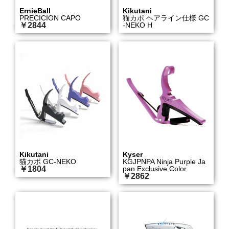
ErnieBall
Kikutani
PRECICION CAPO
猫カポ ヘアライン仕様 GC
￥2844
-NEKO H
Kikutani
Kyser
猫カポ GC-NEKO
KGJPNPA Ninja Purple Ja
￥1804
pan Exclusive Color
￥2862