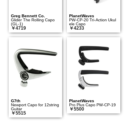
Greg Bennett Co.
PlanetWaves
Glider The Rolling Capo
PW-CP-20 Tri-Action Ukul
(GL-1)
ele Capo
￥4719
￥4233
G7th
PlanetWaves
Newport Capo for 12string
Pro Plus Capo PW-CP-19
Guitar
￥5500
￥5515