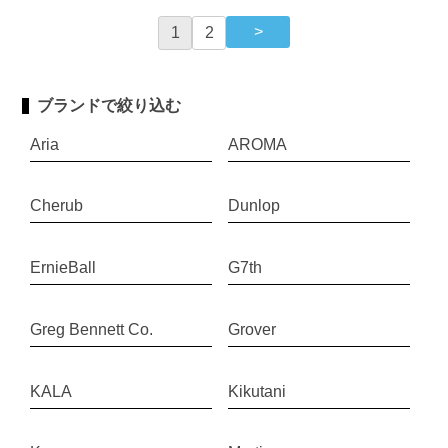
1
2
ブランドで絞り込む
Aria
AROMA
Cherub
Dunlop
ErnieBall
G7th
Greg Bennett Co.
Grover
KALA
Kikutani