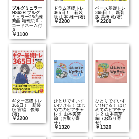
ブルグミュラー
ドラム基礎トレ
ベース基礎トレ
NS63R ブルグ
365日！ 新装
365日！ 新装
ミュラー25の練
版 山本 雄一(著)
版 高橋 竜(著)
習曲 和音記号・
￥2200
￥2200
コードネーム付
き
￥1100
ギター基礎トレ
ひとりですいす
ひとりですいす
365日！ 新装
いひける！ はじ
いひける！ はじ
版 宮脇 俊郎
めてのピアチャ
めてのピアチャ
(著)
レ１ 山本美芽
レ２ 山本美芽
￥2200
編（お取り寄
編（お取り寄
せ）
せ）
￥1320
￥1320