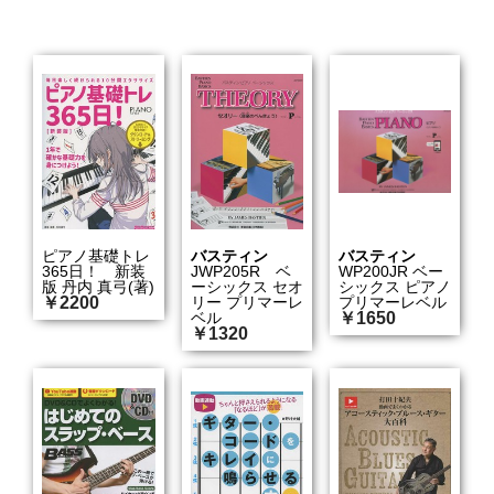
ピアノ基礎トレ
バスティン
バスティン
365日！ 新装
JWP205R ベ
WP200JR ベー
版 丹内 真弓(著)
ーシックス セオ
シックス ピアノ
￥2200
リー プリマーレ
プリマーレベル
ベル
￥1650
￥1320