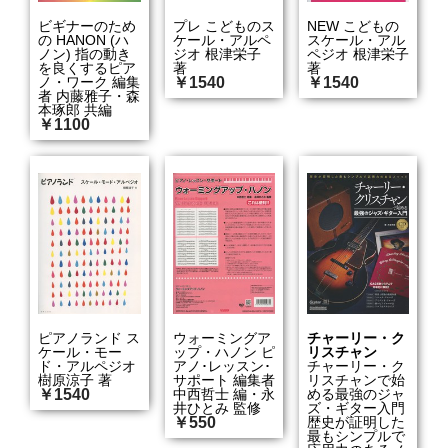
ビギナーのため
プレ こどものス
NEW こどもの
の HANON (ハ
ケール・アルペ
スケール・アル
ノン) 指の動き
ジオ 根津栄子
ペジオ 根津栄子
を良くするピア
著
著
ノ・ワーク 編集
￥1540
￥1540
者 内藤雅子・森
本琢郎 共編
￥1100
ピアノランド ス
ウォーミングア
チャーリー・ク
ケール・モー
ップ・ハノン ピ
リスチャン
ド・アルペジオ
アノ･レッスン･
チャーリー・ク
樹原涼子 著
サポート 編集者
リスチャンで始
￥1540
中西哲士 編・永
める最強のジャ
井ひとみ 監修
ズ・ギター入門
￥550
歴史が証明した
最もシンプルで