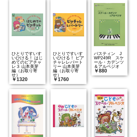
ひとりですいす
ひとりですいす
バスティン J
いひける！ はじ
いひける！ ピア
WP249R スケ
めてのピアチャ
チャレレパート
ール・カデンツ
レ３ 山本美芽
リー 山本美芽
＆アルペジオ
編（お取り寄
編（お取り寄
￥880
せ）
せ）
￥1320
￥1760