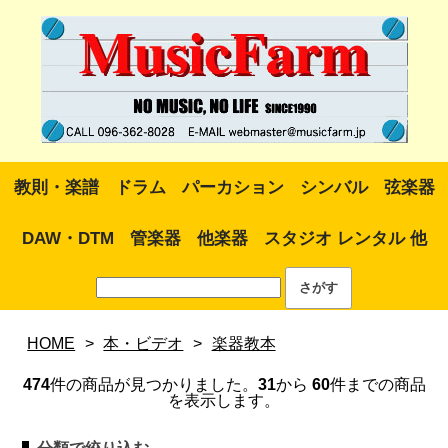
教則・楽譜
ドラム
パーカション
シンバル
弦楽器
DAW・DTM
管楽器
他楽器
スタジオ レンタル 他
HOME
>
本・ビデオ
>
楽器教本
474
件の商品が見つかりました。
31
から
60
件までの商品
を表示します。