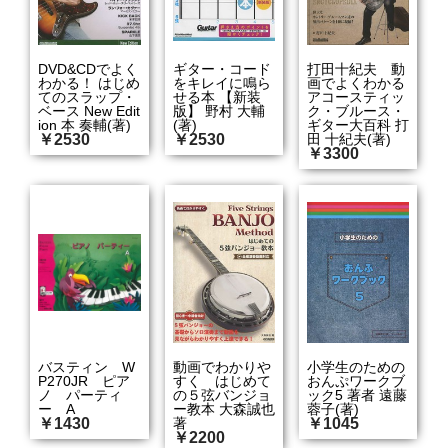
DVD&CDでよく
ギター・コード
打田十紀夫 動
わかる！ はじめ
をキレイに鳴ら
画でよくわかる
てのスラップ・
せる本 【新装
アコースティッ
ベース New Edit
版】 野村 大輔
ク・ブルース・
ion 本 奏輔(著)
(著)
ギター大百科 打
￥2530
￥2530
田 十紀夫(著)
￥3300
バスティン W
動画でわかりや
小学生のための
P270JR ピア
すく はじめて
おんぷワークブ
ノ パーティ
の５弦バンジョ
ック5 著者 遠藤
ー A
ー教本 大森誠也
蓉子(著)
￥1430
著
￥1045
￥2200