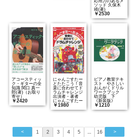
応用力のあるメ
ソッド 久保木
靖(著)
￥2530
アコースティッ
にゃんごすたー
ピアノ教室テキ
ク・ギターの全
とたたこう！音
スト やさしい
知識 関口 真一
楽に合わせてド
おんがくドリル
郎(著)（お取り
ラムチャレンジ
ワークブック
寄せ）
出演者・著者
幼児版 下
￥2420
にゃんごすたー
《新装版》
￥1980
￥1210
1
2
3
4
5
...
16