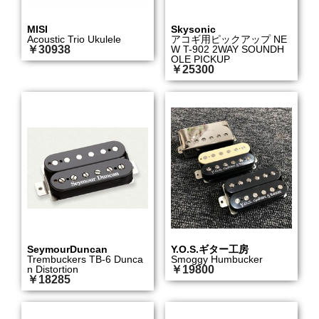
MISI
Skysonic
Acoustic Trio Ukulele
アコギ用ピックアップ NE
￥30938
W T-902 2WAY SOUNDH
OLE PICKUP
￥25300
SeymourDuncan
Y.O.S.ギター工房
Trembuckers TB-6 Dunca
Smoggy Humbucker
n Distortion
￥19800
￥18285