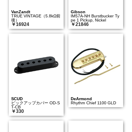
VanZandt
Gibson
TRUE VINTAGE（5.8kΩ前
IM57A-NH Burstbucker Ty
後）
pe 1 Pickup, Nickel
￥16924
￥21846
SCUD
DeArmond
ピックアップカバー OD-S
Rhythm Chief 1100 GLD
T-CB
￥330