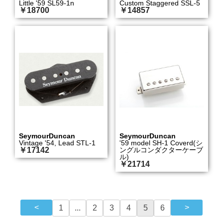
Little '59 SL59-1n
Custom Staggered SSL-5
￥18700
￥14857
SeymourDuncan
SeymourDuncan
Vintage '54, Lead STL-1
'59 model SH-1 Coverd(シ
￥17142
ングルコンダクターケーブ
ル)
￥21714
1
...
2
3
4
5
6