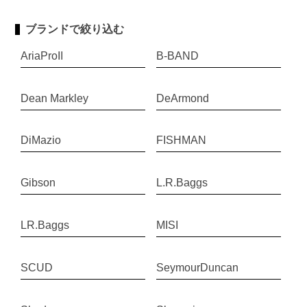
ブランドで絞り込む
AriaProII
B-BAND
Dean Markley
DeArmond
DiMazio
FISHMAN
Gibson
L.R.Baggs
LR.Baggs
MISI
SCUD
SeymourDuncan