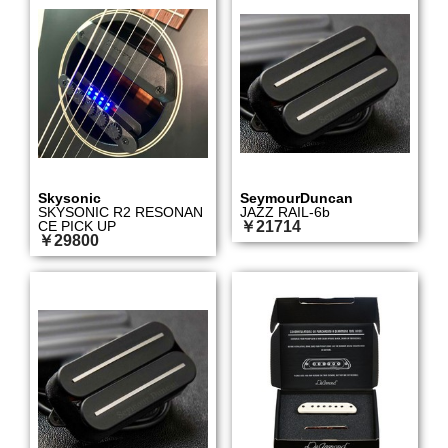
Skysonic
SeymourDuncan
SKYSONIC R2 RESONAN
JAZZ RAIL-6b
CE PICK UP
￥21714
￥29800