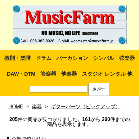
教則・楽譜
ドラム
パーカション
シンバル
弦楽器
DAW・DTM
管楽器
他楽器
スタジオ レンタル 他
HOME
>
楽器
>
ギターパーツ（ピックアップ）
205
件の商品が見つかりました。
161
から
200
件までの
商品を表示します。