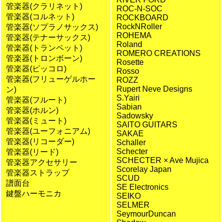
管楽器(クラリネット)
ROC-N-SOC
管楽器(コルネット)
ROCKBOARD
RockNRoller
管楽器(ソプラノサックス)
ROHEMA
管楽器(テナーサックス)
Roland
管楽器(トランペット)
ROMERO CREATIONS
管楽器(トロンボーン)
Rosette
管楽器(ピッコロ)
Rosso
管楽器(フリューゲルホー
ROZZ
Rupert Neve Designs
ン)
S.Yairi
管楽器(フルート)
Sabian
管楽器(ホルン)
Sadowsky
管楽器(ミュート)
SAITO GUITARS
管楽器(ユーフォニアム)
SAKAE
管楽器(リコーダー)
Schaller
Schecter
管楽器(リード)
SCHECTER × Ave Mujica
管楽器アクセサリー
Scorelay Japan
管楽器ストラップ
SCUD
譜面台
SE Electronics
鍵盤ハーモニカ
SEIKO
SELMER
SeymourDuncan