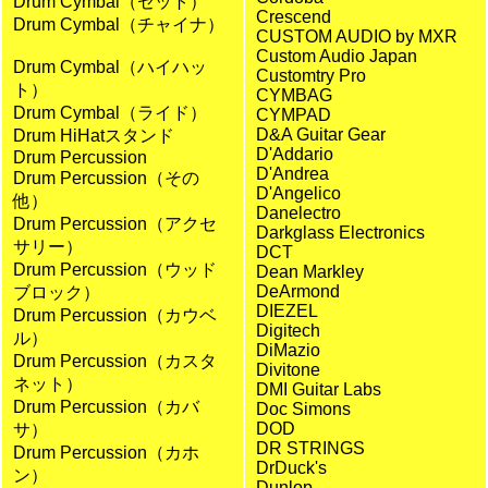
Drum Cymbal（セット）
Crescend
Drum Cymbal（チャイナ）
CUSTOM AUDIO by MXR
Custom Audio Japan
Drum Cymbal（ハイハッ
Customtry Pro
ト）
CYMBAG
Drum Cymbal（ライド）
CYMPAD
D&A Guitar Gear
Drum HiHatスタンド
D'Addario
Drum Percussion
D'Andrea
Drum Percussion（その
D'Angelico
他）
Danelectro
Drum Percussion（アクセ
Darkglass Electronics
サリー）
DCT
Drum Percussion（ウッド
Dean Markley
DeArmond
ブロック）
DIEZEL
Drum Percussion（カウベ
Digitech
ル）
DiMazio
Drum Percussion（カスタ
Divitone
ネット）
DMI Guitar Labs
Drum Percussion（カバ
Doc Simons
DOD
サ）
DR STRINGS
Drum Percussion（カホ
DrDuck's
ン）
Dunlop