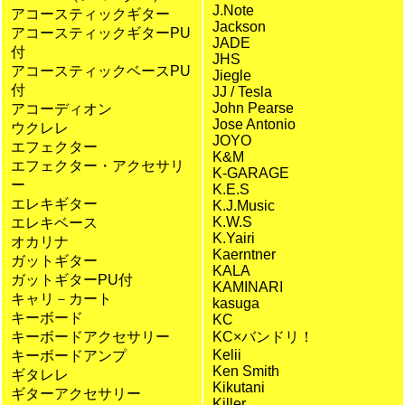
J.Note
アコースティックギター
Jackson
アコースティックギターPU
JADE
付
JHS
アコースティックベースPU
Jiegle
付
JJ / Tesla
John Pearse
アコーディオン
Jose Antonio
ウクレレ
JOYO
エフェクター
K&M
エフェクター・アクセサリ
K-GARAGE
ー
K.E.S
エレキギター
K.J.Music
K.W.S
エレキベース
K.Yairi
オカリナ
Kaerntner
ガットギター
KALA
ガットギターPU付
KAMINARI
キャリ－カート
kasuga
キーボード
KC
キーボードアクセサリー
KC×バンドリ！
Kelii
キーボードアンプ
Ken Smith
ギタレレ
Kikutani
ギターアクセサリー
Killer