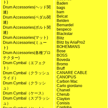
ト)
Baden
Drum Accessories(ヘッド関
bags
bam
連)
Belcat
Drum Accessories(ペダル関
Belden
連)
Bernardel
Drum Accessories(ボルト関
bespeco
連)
Blackstar
Drum Accessories(マット)
Blitz
Blitz by AriaPro2
Drum Accessories(ミュー
BOHEMIANS
ト)
Bose
Drum Accessories(各種プロ
BOSS
テクター)
Boveda
Drum Cymbal（エフェク
Bromo
ト）
Bruff
CANARE CABLE
Drum Cymbal（クラッシュ
CANOPUS
ライド）
Carbon Mac
Drum Cymbal（クラッシ
Carlo giordano
ュ）
Charvel
Drum Cymbal（ケース）
Cherub
Drum Cymbal（スプラッシ
Clayton
Conisis
ュ）
Cordoba