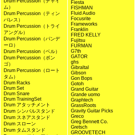
Drum Percussion（チャイ
Fiesta
ム）
FISHMAN
Fluid Audio
Drum Percussion（ティン
Focusrite
バレス）
Frameworks
Drum Percussion（トライ
Franklin
アングル）
FRED KELLY
Drum Percussion（パンデ
Fujitsu
ーロ）
FURMAN
G7th
Drum Percussion（ベル）
GATOR
Drum Percussion（ボン
ghs
ゴ）
Gibraltal
Drum Percussion（ロート
Gibson
タム）
Gon Bops
Drum Racks
Gotoh
Drum Set
Grand Guitar
Drum Snare
Grande uomo
Drum TrainingSet
Graphtech
Drum アタッチメント
GrassRoots
Gravity Guitar Picks
Drum シンバルスタンド
Greco
Drum スネアスタンド
Greg Bennett Co.
Drum スローン
Gretsch
Drum タムスタンド
GROOVETECH