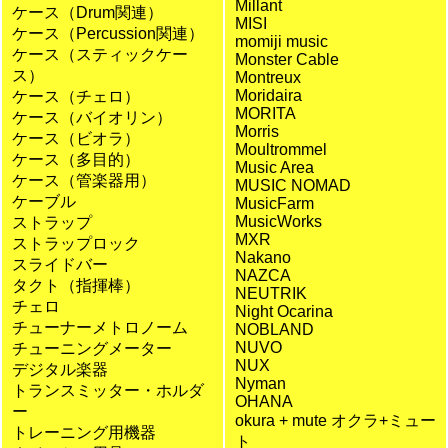
Millant
ケース（Drum関連）
MISI
ケース（Percussion関連）
momiji music
ケース（スティックケー
Monster Cable
ス）
Montreux
Moridaira
ケース（チェロ）
MORITA
ケース（バイオリン）
Morris
ケース（ビオラ）
Moultrommel
ケース（多目的）
Music Area
ケース（管楽器用）
MUSIC NOMAD
ケーブル
MusicFarm
MusicWorks
ストラップ
MXR
ストラップロック
Nakano
スライドバー
NAZCA
タクト（指揮棒）
NEUTRIK
チェロ
Night Ocarina
チューナーメトロノーム
NOBLAND
NUVO
チューニングメーター
NUX
デジタル楽器
Nyman
トランスミッター・ホルダ
OHANA
ー
okura + mute オクラ+ミュー
トレーニング用機器
ト