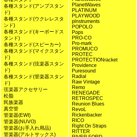
PlanetWaves
各種スタンド(アンプスタン
PLATINUM
ド)
PLAYWOOD
各種スタンド(ウクレレスタ
plnstruments
ンド)
POPOLO
各種スタンド(キーボードス
Pops
PRO-CO
タンド)
Pro-mark
各種スタンド(スピーカー)
PROMUCO
各種スタンド(マイクスタン
PROTEC
ド)
PROTECTIONracket
各種スタンド(弦楽器スタン
Providence
ド)
Puresound
Radial
各種スタンド(管楽器スタン
Raw Vintage
ド)
Remo
弦楽器アクセサリー
RENEGADE
松脂
RETROSPEC
民族楽器
Reunion Blues
真空管
RevoL
Rickenbacker
管楽器(EWI)
RICO
管楽器(NUVO)
Right On Straps
管楽器(お手入れ用品)
RITTER
管楽器(アルトサックス)
RIVER FORD