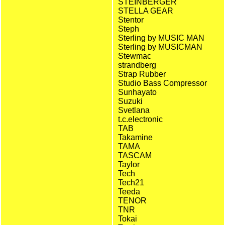
STEINBERGER
STELLA GEAR
Stentor
Steph
Sterling by MUSIC MAN
Sterling by MUSICMAN
Stewmac
strandberg
Strap Rubber
Studio Bass Compressor
Sunhayato
Suzuki
Svetlana
t.c.electronic
TAB
Takamine
TAMA
TASCAM
Taylor
Tech
Tech21
Teeda
TENOR
TNR
Tokai