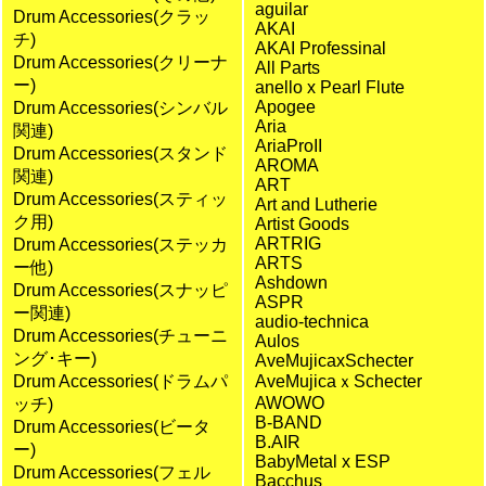
aguilar
Drum Accessories(クラッ
AKAI
チ)
AKAI Professinal
Drum Accessories(クリーナ
All Parts
ー)
anello x Pearl Flute
Apogee
Drum Accessories(シンバル
Aria
関連)
AriaProII
Drum Accessories(スタンド
AROMA
関連)
ART
Drum Accessories(スティッ
Art and Lutherie
ク用)
Artist Goods
ARTRIG
Drum Accessories(ステッカ
ARTS
ー他)
Ashdown
Drum Accessories(スナッピ
ASPR
ー関連)
audio-technica
Drum Accessories(チューニ
Aulos
ング･キー)
AveMujicaxSchecter
Drum Accessories(ドラムパ
AveMujicaｘSchecter
AWOWO
ッチ)
B-BAND
Drum Accessories(ビータ
B.AIR
ー)
BabyMetal x ESP
Drum Accessories(フェル
Bacchus