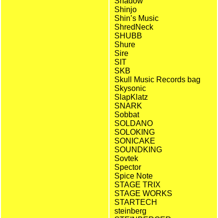
Shadow
Shinjo
Shin’s Music
ShredNeck
SHUBB
Shure
Sire
SIT
SKB
Skull Music Records bag
Skysonic
SlapKlatz
SNARK
Sobbat
SOLDANO
SOLOKING
SONICAKE
SOUNDKING
Sovtek
Spector
Spice Note
STAGE TRIX
STAGE WORKS
STARTECH
steinberg