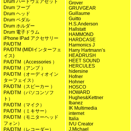
Drum ハードウェアセット
Grover
Drum フープ
GRUVGEAR
Guillaume
Drum ヘッド
Guitto
Drum ペダル
H.S.Anderson
Drum ホルダー
Hallstatt
Drum 電子ドラム
HAMMOND
iPhone IPad アクセサリー
HARDCASE
PA/DTM
Harmonics J
PA/DTM (MIDIインターフェ
Harry Hartmann’s
HEADRUSH
イス)
HEET SOUND
PA/DTM（Accessories ）
HERCULES
PA/DTM（アンプ ）
hidersine
PA/DTM（オーディオイン
Hofner
ターフェイス）
Hohner
PA/DTM（スピーカー ）
HOSCO
HOWARD
PA/DTM（パソコンソフ
Hughes&Kettner
ト）
Ibanez
PA/DTM（マイク）
IK Multimedia
PA/DTM（ミキサー）
internet
PA/DTM（モニターヘッド
Italia
フォン）
IVU Creator
J.Michael
PA/DTM（レコーダー）