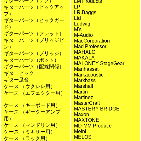
ギターパーツ（ノブ）
LM Products
LP
ギターパーツ（ピックアッ
LR.Baggs
プ）
Ltd
ギターパーツ（ピックガー
Ludwig
ド）
M's
ギターパーツ（フレット）
M-Audio
ギターパーツ（ブリッジピ
MacCorporation
Mad Professor
ン）
MAHALO
ギターパーツ（ブリッジ）
MAKALA
ギターパーツ（ポット）
MALONEY StageGear
ギターパーツ（配線関係）
Manhasset
ギターピック
Markacoustic
ギター足台
Markbass
Marshall
ケース （ウクレレ用）
Martin
ケース （エフェクター用）
Martinez
MasterCraft
ケース （キーボード用）
MASTERY BRIDGE
ケース （ギーターアンプ
Maxon
用）
MAXTONE
ケース （マンドリン用）
MD-MM Produce
Meinl
ケース （ミキサー用）
MELOS
ケース （ラック用）