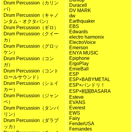
Drum Percussion（カリン
Duracell
バ）
DV MARK
Drum Percussion（キャノ
dw
Earthquaker
ンタム・オクタバン）
EBS
Drum Percussion（ギロ）
Edwards
Drum Percussion（クイー
electro harmonix
カ）
ElectroVoice
Drum Percussion（グロッ
Emerson
ケン）
ENYA MUSIC
Epiphone
Drum Percussion（コン
ErgoPlay
ガ）
ErnieBall
Drum Percussion（コント
ESP
ロールサウンド）
ESP×BABYMETAL
Drum Percussion（シェイ
ESP×バンドリ！
カー）
ESP×戦国BASARA
Drum Percussion（ジャン
Esteve
ベ）
EVANS
Everest
Drum Percussion（タンバ
EWS
リン）
Fairy
Drum Percussion（ダラブ
FenderUSA
ッカ）
Fernandes