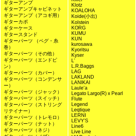
ギターアンプ
Klotz
ギターアンプキャビネット
KOALOHA
ギターアンプ（アコギ用）
Koide(小出)
ギターカポ
Kolstein
KORG
ギターケース
KUMU
ギタースタンド
KUN
ギターパーツ （ペグ・糸
kurosawa
巻）
Kyoritsu
ギターパーツ（その他）
Kyser
ギターパーツ（エンドピ
L'
L.R.Baggs
ン）
LAG
ギターパーツ（カバー）
LAKLAND
ギターパーツ（コンデンサ
LANIKAI
ー）
Laule’a
ギターパーツ（ジャック）
Legato Largo(R) x Pearl
ギターパーツ（スイッチ）
Flute
Legend
ギターパーツ（ストリング
Leqtique
リテイナー）
LERNI
ギターパーツ（トレモロ）
LEVY'S
ギターパーツ（ナット）
Line6
ギターパーツ（ネジ）
Live Line