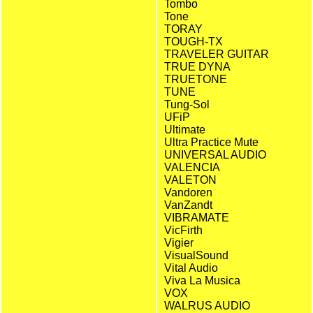
Tombo
Tone
TORAY
TOUGH-TX
TRAVELER GUITAR
TRUE DYNA
TRUETONE
TUNE
Tung-Sol
UFiP
Ultimate
Ultra Practice Mute
UNIVERSAL AUDIO
VALENCIA
VALETON
Vandoren
VanZandt
VIBRAMATE
VicFirth
Vigier
VisualSound
Vital Audio
Viva La Musica
VOX
WALRUS AUDIO