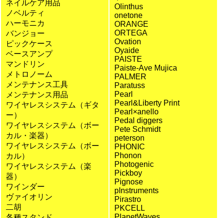
ネイルケア用品
Olinthus
ノベルティ
onetone
ハーモニカ
ORANGE
ORTEGA
バンジョー
Ovation
ピックケース
Oyaide
ベースアンプ
PAISTE
マンドリン
Paiste-Ave Mujica
メトロノーム
PALMER
メンテナンス工具
Paratuss
Pearl
メンテナンス用品
Pearl&Liberty Print
ワイヤレスシステム（ギタ
Pearl×anello
ー）
Pedal diggers
ワイヤレスシステム（ボー
Pete Schmidt
カル・楽器）
peterson
ワイヤレスシステム（ボー
PHONIC
Phonon
カル）
Photogenic
ワイヤレスシステム（楽
Pickboy
器）
Pignose
ワインダー
pInstruments
ヴァイオリン
Pirastro
二胡
PKCELL
PlanetWaves
各種スタンド