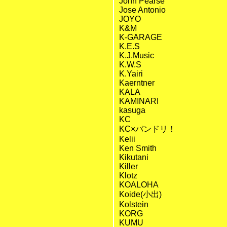
John Pearse
Jose Antonio
JOYO
K&M
K-GARAGE
K.E.S
K.J.Music
K.W.S
K.Yairi
Kaerntner
KALA
KAMINARI
kasuga
KC
KC×バンドリ！
Kelii
Ken Smith
Kikutani
Killer
Klotz
KOALOHA
Koide(小出)
Kolstein
KORG
KUMU