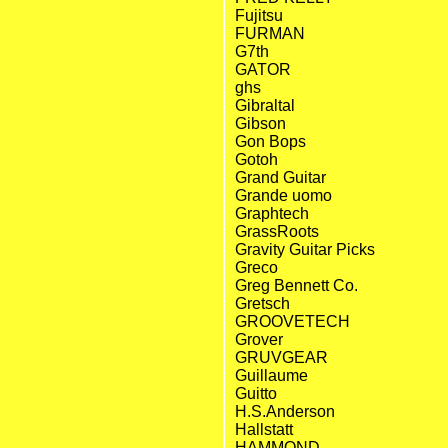
Fujitsu
FURMAN
G7th
GATOR
ghs
Gibraltal
Gibson
Gon Bops
Gotoh
Grand Guitar
Grande uomo
Graphtech
GrassRoots
Gravity Guitar Picks
Greco
Greg Bennett Co.
Gretsch
GROOVETECH
Grover
GRUVGEAR
Guillaume
Guitto
H.S.Anderson
Hallstatt
HAMMOND