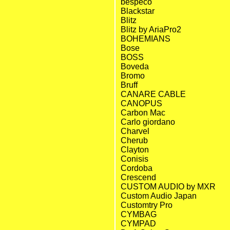
bespeco
Blackstar
Blitz
Blitz by AriaPro2
BOHEMIANS
Bose
BOSS
Boveda
Bromo
Bruff
CANARE CABLE
CANOPUS
Carbon Mac
Carlo giordano
Charvel
Cherub
Clayton
Conisis
Cordoba
Crescend
CUSTOM AUDIO by MXR
Custom Audio Japan
Customtry Pro
CYMBAG
CYMPAD