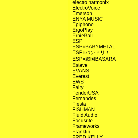
electro harmonix
ElectroVoice
Emerson
ENYA MUSIC
Epiphone
ErgoPlay
ErnieBall
ESP
ESP×BABYMETAL
ESP×バンドリ！
ESP×戦国BASARA
Esteve
EVANS
Everest
EWS
Fairy
FenderUSA
Fernandes
Fiesta
FISHMAN
Fluid Audio
Focusrite
Frameworks
Franklin
FRED KELLY