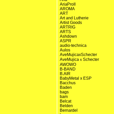
AriaProII
AROMA
ART
Art and Lutherie
Artist Goods
ARTRIG
ARTS
Ashdown
ASPR
audio-technica
Aulos
AveMujicaxSchecter
AveMujicaｘSchecter
AWOWO
B-BAND
B.AIR
BabyMetal x ESP
Bacchus
Baden
bags
bam
Belcat
Belden
Bernardel