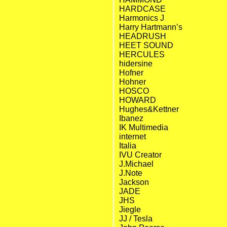
HARDCASE
Harmonics J
Harry Hartmann’s
HEADRUSH
HEET SOUND
HERCULES
hidersine
Hofner
Hohner
HOSCO
HOWARD
Hughes&Kettner
Ibanez
IK Multimedia
internet
Italia
IVU Creator
J.Michael
J.Note
Jackson
JADE
JHS
Jiegle
JJ / Tesla