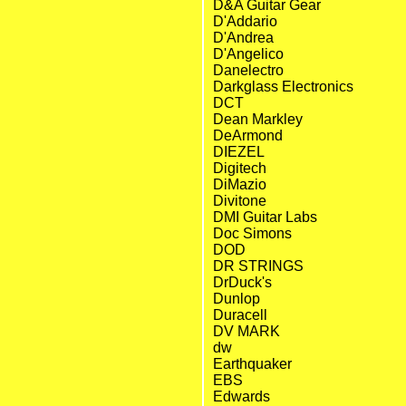
D&A Guitar Gear
D'Addario
D'Andrea
D'Angelico
Danelectro
Darkglass Electronics
DCT
Dean Markley
DeArmond
DIEZEL
Digitech
DiMazio
Divitone
DMI Guitar Labs
Doc Simons
DOD
DR STRINGS
DrDuck's
Dunlop
Duracell
DV MARK
dw
Earthquaker
EBS
Edwards